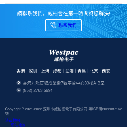
請聯系我們，威柏會在第一時間幫您解決!
聯系我們
香港
深圳
上海
成都
武漢
青島
北京
西安
香港九龍官塘成業街7號寧晉中心33樓A-B室
(852) 2763 5991
Copyright ? 2021-2022 深圳市威柏德電子有限公司
粵ICP備2022087162
號
法律聲明
網站地圖