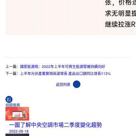
上一篇：
國家能源局：2022年上半年可再生能源發展持續向好
下一篇：
上半年光伏產業實現高速增長 產品出口額同比增長113%
返回列表
相關推薦
一圖了解中央空調市場二季度變化趨勢
2022-08-18