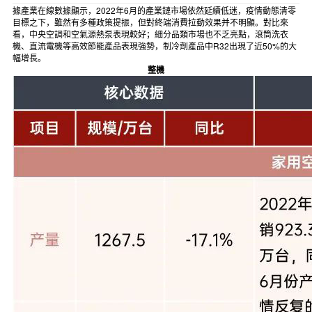
據產業在線數據顯示，2022年6月的產業鏈市場依然延續低迷，疫情動態清零
目標之下，雖然有多種政策提振，但對終端消費拉動效果并不明顯。對比來
看，中央空調和空氣源熱泵表現較好；細分品類市場也不乏亮點，滾筒洗衣
機、直流電機等高效節能產品表現強勢，制冷劑產品中R32出現了近50%的大
幅增長。
整機