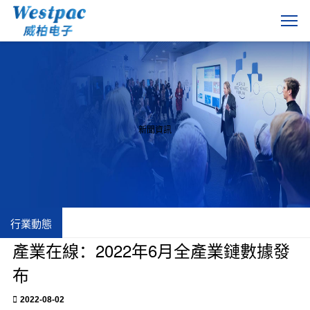
NEWS
新聞資訊
行業動態
產業在線：2022年6月全產業鏈數據發
布
2022-08-02